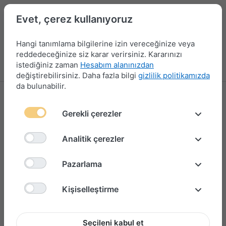
Evet, çerez kullanıyoruz
Hangi tanımlama bilgilerine izin vereceğinize veya
reddedeceğinize siz karar verirsiniz. Kararınızı
istediğiniz zaman
Hesabım alanınızdan
Menü
Giriş yap
Karşılaştırma
Favori Listesi
Sepet
değiştirebilirsiniz. Daha fazla bilgi
gizlilik politikamızda
da bulunabilir.
Gerekli çerezler
Analitik çerezler
Pazarlama
Kişiselleştirme
Seçileni kabul et