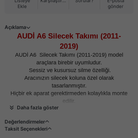
Listeye
Karşılaştırma
Sorular?
E-posta
Ekle
gönder
Açıklama
AUDİ A6 Silecek Takımı (2011-
2019)
AUDİ A6 Silecek Takımı (2011-2019) model
araçlara birebir uyumludur.
Sessiz ve kusursuz silme özelliği.
Aracınızın silecek koluna özel olarak
tasarlanmıştır.
Hiçbir ek aparat gerektirmeden kolaylıkla monte
edilir.
Daha fazla göster
Kargo içeriği; 1 adet sağ ve 1 adet sol silecekten
oluşur.
Değerlendirmeler
Belirtilen fiyat ön cam içindir.
Taksit Seçenekleri