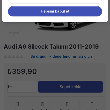
Hepsini kabul et
Audi A6 Silecek Takımı 2011-2019
Bu ürünü ilk değerlendiren siz olun
₺359,90
1
Sepete ekle