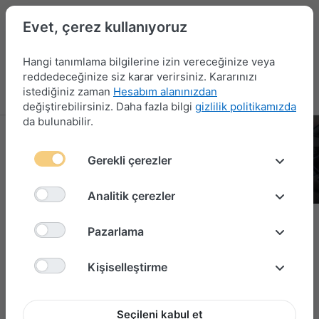
Evet, çerez kullanıyoruz
Hangi tanımlama bilgilerine izin vereceğinize veya
reddedeceğinize siz karar verirsiniz. Kararınızı
istediğiniz zaman
Hesabım alanınızdan
Menü
Giriş yap
Karşılaştırma
Favori Listesi
Sepet
değiştirebilirsiniz. Daha fazla bilgi
gizlilik politikamızda
da bulunabilir.
Gerekli çerezler
Plugins.SmartPlugins.ContentSlider.Previous
Plug
Analitik çerezler
Özellikli ürünler
Pazarlama
Kişiselleştirme
Seçileni kabul et