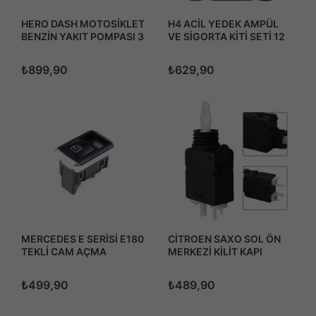
HERO DASH MOTOSİKLET
H4 ACİL YEDEK AMPÜL
BENZİN YAKIT POMPASI 3
VE SİGORTA KİTİ SETİ 12
PİN
VOLT 30 ADET
₺899,90
₺629,90
MERCEDES E SERİSİ E180
CİTROEN SAXO SOL ÖN
TEKLİ CAM AÇMA
MERKEZİ KİLİT KAPI
DÜĞMESİ ANAHTARI
MOTORU 1996-2004
2011-2015
₺499,90
₺489,90