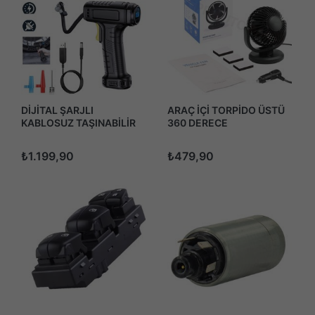
DİJİTAL ŞARJLI
ARAÇ İÇİ TORPİDO ÜSTÜ
KABLOSUZ TAŞINABİLİR
360 DERECE
LASTİK HAVA POMPASI
AYARLANABİLİR
KOMPRESÖRÜ 120PSİ
VANTİLATÖR FAN
₺1.199,90
₺479,90
IŞIKLI