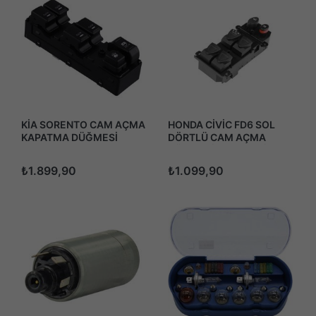
KİA SORENTO CAM AÇMA
HONDA CİVİC FD6 SOL
KAPATMA DÜĞMESİ
DÖRTLÜ CAM AÇMA
ANAHTARI 2009 - 2014
DÜGMESİ ANAHTARİ
AUTO
2006-2011
₺1.899,90
₺1.099,90