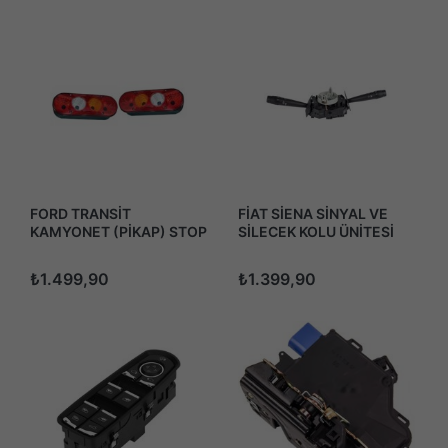
FORD TRANSİT
FİAT SİENA SİNYAL VE
KAMYONET (PİKAP) STOP
SİLECEK KOLU ÜNİTESİ
LAMBA TAKIMI KABLOLU
FAR KOLU AİRBAGSİZ
(2 ADET)
1998 SONRASI
₺1.499,90
₺1.399,90