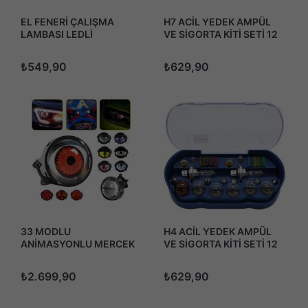
EL FENERİ ÇALIŞMA
H7 ACİL YEDEK AMPÜL
LAMBASI LEDLİ
VE SİGORTA KİTİ SETİ 12
MIKNATISLI ASKILI ŞARJLI
VOLT 30 ADET
3 FONKSİYONLU KIRMIZI
₺549,90
₺629,90
ÇAKARLI USB
33 MODLU
H4 ACİL YEDEK AMPÜL
ANİMASYONLU MERCEK
VE SİGORTA KİTİ SETİ 12
GÖZ FAR SİS AMBİYANS
VOLT 30 ADET
LED AYDINLATMA 2 ADET
₺2.699,90
₺629,90
12-24 VOLT