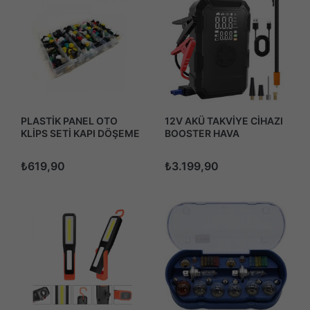
PLASTİK PANEL OTO
12V AKÜ TAKVİYE CİHAZI
KLİPS SETİ KAPI DÖŞEME
BOOSTER HAVA
TAMPON TORPİDO TRİM
KOMPRESÖRÜ LED IŞIK
500 ADET
POWERBANK
₺619,90
₺3.199,90