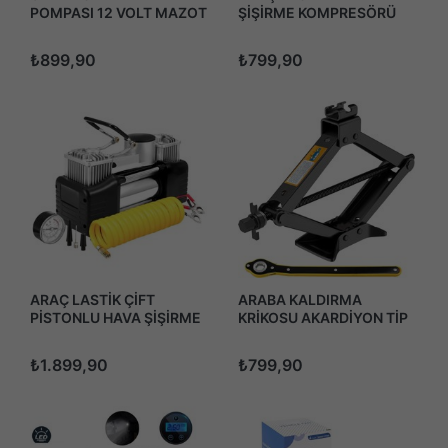
POMPASI 12 VOLT MAZOT
ŞİŞİRME KOMPRESÖRÜ
AKTARIM UCV4
POMPASI PROFESYONEL
150PSI 12 VOLT
₺899,90
₺799,90
ÇAKMAKLIK GİRİŞLİ
ARAÇ LASTİK ÇİFT
ARABA KALDIRMA
PİSTONLU HAVA ŞİŞİRME
KRİKOSU AKARDİYON TİP
KOMPRESÖRÜ POMPASI
1.5 TON CIRCIRLI
PROFESYONEL 150PSI 12
₺1.899,90
₺799,90
VOLT