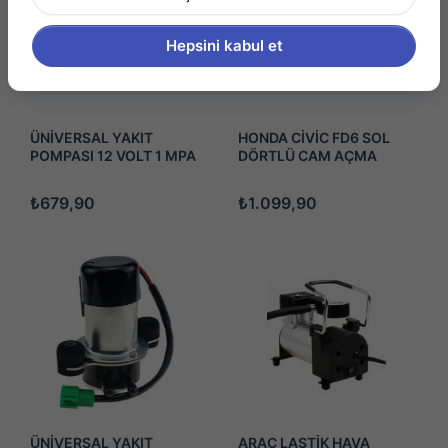
Hepsini kabul et
ÜNİVERSAL YAKIT
HONDA CİVİC FD6 SOL
POMPASI 12 VOLT 1 MPA
DÖRTLÜ CAM AÇMA
2.5 - 4 PSİ HEP-02 HEP-
DÜGMESİ ANAHTARİ
02A
2006-2011
₺679,90
₺1.099,90
ÜNİVERSAL YAKIT
ARAÇ LASTİK HAVA