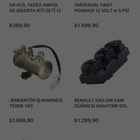
H4 ACİL YEDEK AMPÜL
ÜNİVERSAL YAKIT
VE SİGORTA KİTİ SETİ 12
POMPASI 12 VOLT 4-5 PSİ
VOLT
E8012M-2 HRF-027
₺389,90
₺1.699,90
JENERATÖR İŞ MAKİNESİ
RENAULT KADJAR CAM
TEKNE YAT
DÜĞMESİ ANAHTARI SOL
ÜNİVERSALYAKIT
DÖRTLÜ 2015-2018
POMPASI 12 VOLT 4-5 PSİ
₺1.699,90
₺1.299,90
E8012M-2 HRF-027