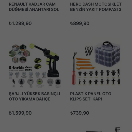
RENAULT KADJAR CAM
HERO DASH MOTOSİKLET
DÜĞMESİ ANAHTARI SOL
BENZİN YAKIT POMPASI 3
DÖRTLÜ 2015-2018
PİN
₺1.299,90
₺899,90
ŞARJLI YÜKSEK BASINÇLI
PLASTİK PANEL OTO
OTO YIKAMA BAHÇE
KLİPS SETİ KAPI
SULAMA TABANCASI
DÖŞEME-TAMPON-
PÜSKÜRTME YEDEK
TORPİDO-TRİM 620
₺1.599,90
₺739,90
BATARYALI
PARÇA