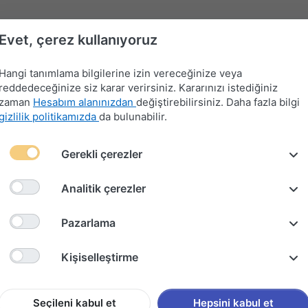
Evet, çerez kullanıyoruz
Hangi tanımlama bilgilerine izin vereceğinize veya
reddedeceğinize siz karar verirsiniz. Kararınızı istediğiniz
zaman
Hesabım alanınızdan
değiştirebilirsiniz. Daha fazla bilgi
gizlilik politikamızda
da bulunabilir.
Far-
Gerekli çerezler
Devre
Far
Sinyal-
Flaşör
Kontak
Merkezi
Kesici
Anahtarları
Silecek
Anahtarları
Anahtarları
Kilit
Kolu
Analitik çerezler
T300 ARKA SİLECEK KOLU VE SÜPÜRGESİ (2011-2014)
Pazarlama
CHEVRO
Kişiselleştirme
SİLECE
(2011-2
Seçileni kabul et
Hepsini kabul et