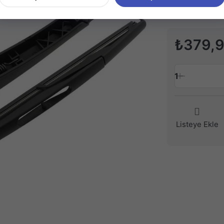
₺379,
1
Listeye Ekle