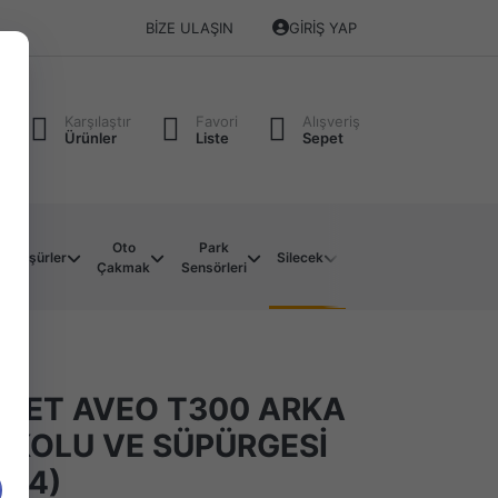
BIZE ULAŞIN
GIRIŞ YAP
Karşılaştır
Favori
Alışveriş
Ürünler
Liste
Sepet
Oto
Park
Soket
Su
Müşürler
Silecek
Çakmak
Sensörleri
Çeşitleri
Motoru
LET AVEO T300 ARKA
K KOLU VE SÜPÜRGESİ
014)