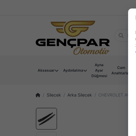
Ayna
Cam
Aksesuar
Aydınlatma
Ayar
Anahtarları
Düğmesi
Silecek
Arka Silecek
CHEVROLET AVEO 