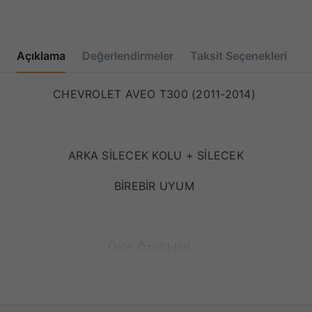
Açıklama
Değerlendirmeler
Taksit Seçenekleri
CHEVROLET AVEO T300 (2011-2014)
ARKA SİLECEK KOLU + SİLECEK
BİREBİR UYUM
Ürün Özellikleri :
Pürüzsüz silme.
Aracınıza özel tasarım ve aparat sistemi.