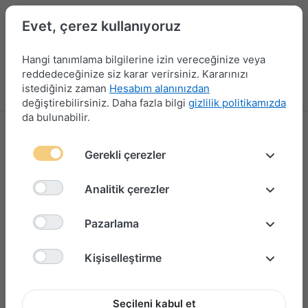
Evet, çerez kullanıyoruz
Hangi tanımlama bilgilerine izin vereceğinize veya
reddedeceğinize siz karar verirsiniz. Kararınızı
istediğiniz zaman
Hesabım alanınızdan
Menü
Giriş yap
Karşılaştırma
Favori Listesi
Sepet
değiştirebilirsiniz. Daha fazla bilgi
gizlilik politikamızda
da bulunabilir.
Gerekli çerezler
Analitik çerezler
Pazarlama
Kişiselleştirme
Seçileni kabul et