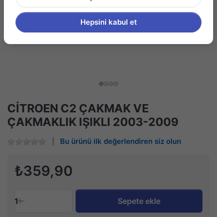
Hepsini kabul et
CİTROEN C2 ÇAKMAK VE
ÇAKMAKLIK IŞIKLI 2003-2009
Bu ürünü ilk değerlendiren siz olun
₺359,90
1
Sepete ekle