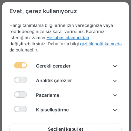
Evet, çerez kullanıyoruz
Hangi tanımlama bilgilerine izin vereceğinize veya
reddedeceğinize siz karar verirsiniz. Kararınızı
istediğiniz zaman
Hesabım alanınızdan
Menü
Giriş yap
Karşılaştırma
Favori Listesi
Sepet
değiştirebilirsiniz. Daha fazla bilgi
gizlilik politikamızda
da bulunabilir.
Gerekli çerezler
Analitik çerezler
Pazarlama
Kişiselleştirme
Seçileni kabul et