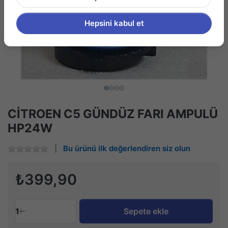
Hepsini kabul et
CİTROEN C5 GÜNDÜZ FARI AMPULÜ
HP24W
Bu ürünü ilk değerlendiren siz olun
₺399,90
1
Sepete ekle