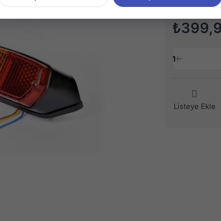
₺399,
1
Listeye Ekle