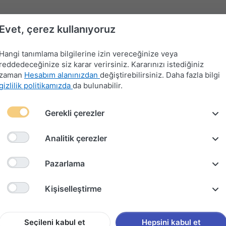
Evet, çerez kullanıyoruz
Hangi tanımlama bilgilerine izin vereceğinize veya
reddedeceğinize siz karar verirsiniz. Kararınızı istediğiniz
zaman
Hesabım alanınızdan
değiştirebilirsiniz. Daha fazla bilgi
gizlilik politikamızda
da bulunabilir.
Far-
Gerekli çerezler
Devre
Far
Sinyal-
Flaşör
Kontak
Merkezi
Kesici
Anahtarları
Silecek
Anahtarları
Anahtarları
Kilit
Kolu
Analitik çerezler
TOP LAMBA )SOL
Pazarlama
FIAT 48
Kişiselleştirme
(TRAKT
Seçileni kabul et
Hepsini kabul et