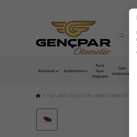
Ayna
Cam
Aksesuar
Aydınlatma
Ayar
Anahtarları
Düğmesi
FIAT 480 / 640 STOP LAMBA (TRAKTÖR S