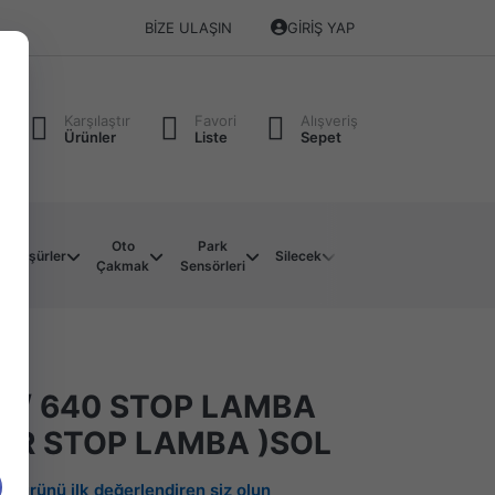
BIZE ULAŞIN
GIRIŞ YAP
Karşılaştır
Favori
Alışveriş
Ürünler
Liste
Sepet
Oto
Park
Soket
Su
Müşürler
Silecek
Çakmak
Sensörleri
Çeşitleri
Motoru
0 / 640 STOP LAMBA
ÖR STOP LAMBA )SOL
Bu ürünü ilk değerlendiren siz olun