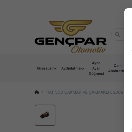
Ayna
Cam
Aksesuar
Aydınlatma
Ayar
Anahtarları
Düğmesi
FİAT 500 ÇAKMAK VE ÇAKMAKLIK 2009 - 2