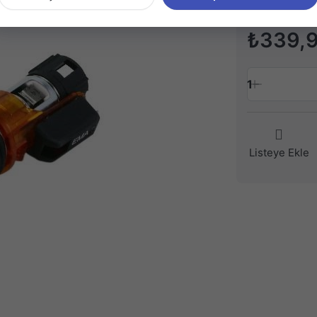
₺339,
1
Listeye Ekle