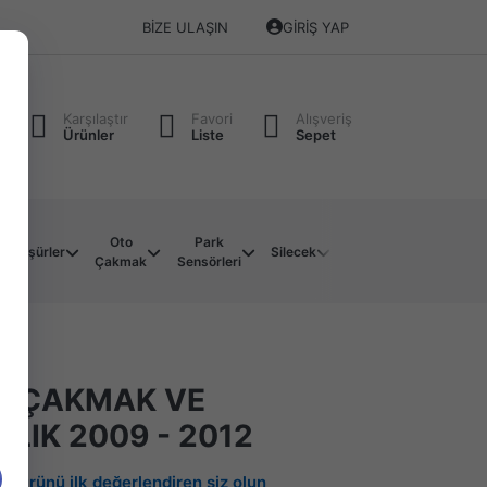
BIZE ULAŞIN
GIRIŞ YAP
Karşılaştır
Favori
Alışveriş
Ürünler
Liste
Sepet
Oto
Park
Soket
Su
Müşürler
Silecek
Çakmak
Sensörleri
Çeşitleri
Motoru
00 ÇAKMAK VE
LIK 2009 - 2012
Bu ürünü ilk değerlendiren siz olun