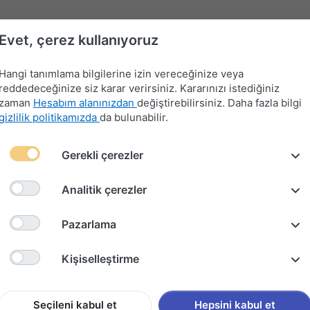
Evet, çerez kullanıyoruz
Hangi tanımlama bilgilerine izin vereceğinize veya
reddedeceğinize siz karar verirsiniz. Kararınızı istediğiniz
zaman
Hesabım alanınızdan
değiştirebilirsiniz. Daha fazla bilgi
gizlilik politikamızda
da bulunabilir.
Far-
Gerekli çerezler
Devre
Far
Sinyal-
Flaşör
Kontak
Merkezi
Kesici
Anahtarları
Silecek
Anahtarları
Anahtarları
Kilit
Kolu
Analitik çerezler
012
Pazarlama
FİAT 5
Kişiselleştirme
ÇAKMAK
Seçileni kabul et
Hepsini kabul et