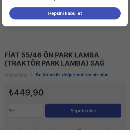
Hepsini kabul et
FİAT 55/46 ÖN PARK LAMBA
(TRAKTÖR PARK LAMBA) SAĞ
Bu ürünü ilk değerlendiren siz olun
₺449,90
1
Sepete ekle