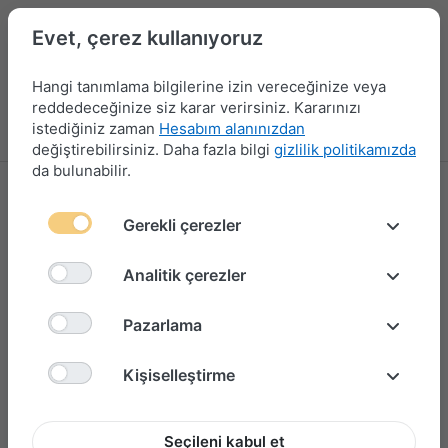
Evet, çerez kullanıyoruz
Hangi tanımlama bilgilerine izin vereceğinize veya
reddedeceğinize siz karar verirsiniz. Kararınızı
istediğiniz zaman
Hesabım alanınızdan
Menü
Giriş yap
Karşılaştırma
Favori Listesi
Sepet
değiştirebilirsiniz. Daha fazla bilgi
gizlilik politikamızda
da bulunabilir.
Gerekli çerezler
Analitik çerezler
Pazarlama
Kişiselleştirme
Seçileni kabul et