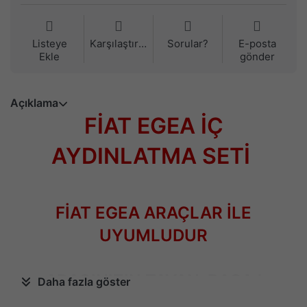
Listeye
Karşılaştırma
Sorular?
E-posta
Ekle
gönder
Açıklama
FİAT EGEA İÇ
AYDINLATMA SETİ
FİAT EGEA ARAÇLAR İLE
UYUMLUDUR
ARACINIZIN TAVAN, BAGAJ
Daha fazla göster
AYDINLATMASI VE TORPİDO