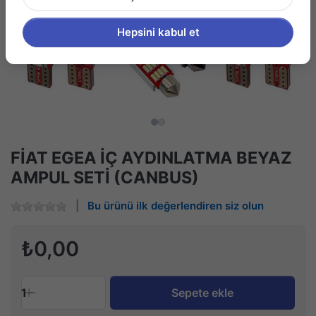
Hepsini kabul et
FİAT EGEA İÇ AYDINLATMA BEYAZ
AMPUL SETİ (CANBUS)
Bu ürünü ilk değerlendiren siz olun
₺0,00
1
Sepete ekle