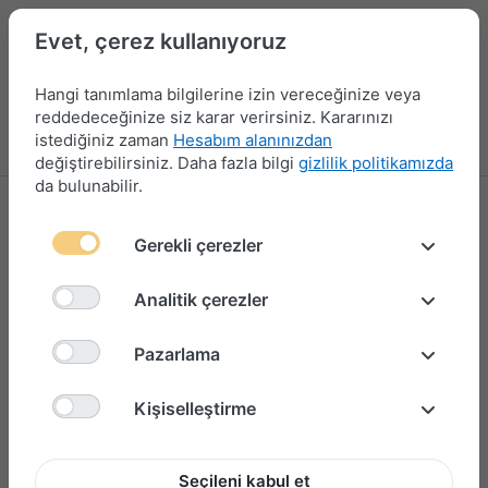
Evet, çerez kullanıyoruz
Hangi tanımlama bilgilerine izin vereceğinize veya
reddedeceğinize siz karar verirsiniz. Kararınızı
istediğiniz zaman
Hesabım alanınızdan
Menü
Giriş yap
Karşılaştırma
Favori Listesi
Sepet
değiştirebilirsiniz. Daha fazla bilgi
gizlilik politikamızda
da bulunabilir.
Gerekli çerezler
Analitik çerezler
Pazarlama
Kişiselleştirme
Seçileni kabul et