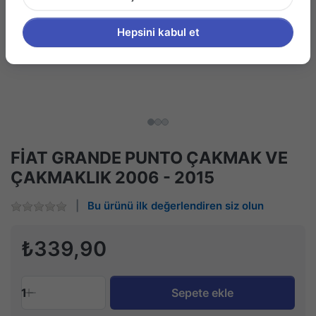
Hepsini kabul et
FİAT GRANDE PUNTO ÇAKMAK VE
ÇAKMAKLIK 2006 - 2015
Bu ürünü ilk değerlendiren siz olun
₺339,90
1
Sepete ekle