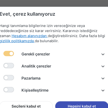
Evet, çerez kullanıyoruz
Hangi tanımlama bilgilerine izin vereceğinize veya
reddedeceğinize siz karar verirsiniz. Kararınızı istediğiniz
zaman
Hesabım alanınızdan
değiştirebilirsiniz. Daha fazla bilgi
gizlilik politikamızda
da bulunabilir.
Far-
Gerekli çerezler
Devre
Far
Sinyal-
Flaşör
Kontak
Merkezi
Kesici
Anahtarları
Silecek
Anahtarları
Anahtarları
Kilit
Kolu
Analitik çerezler
 DÜĞMESİ (2002-2013)
Pazarlama
FORD C
Kişiselleştirme
CAM KA
(2002-2
Seçileni kabul et
Hepsini kabul et