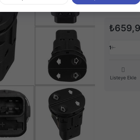
₺659,
1
Listeye Ekle