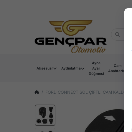
Ayna
Cam
Aksesuar
Aydınlatma
Ayar
Anahtarları
Düğmesi
FORD CONNECT SOL ÇİFTLİ CAM KALDIRMA