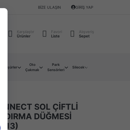
BIZE ULAŞIN
GIRIŞ YAP
Karşılaştır
Favori
Alışveriş
Ürünler
Liste
Sepet
Oto
Park
Soket
Su
Müşürler
Silecek
Çakmak
Sensörleri
Çeşitleri
Motoru
ONNECT SOL ÇİFTLİ
LDIRMA DÜĞMESİ
013)