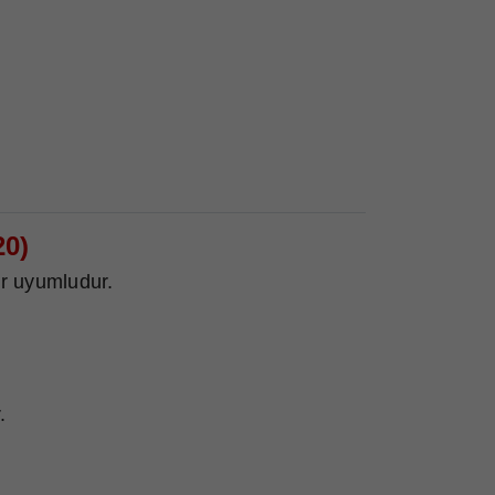
20)
r uyumludur.
.