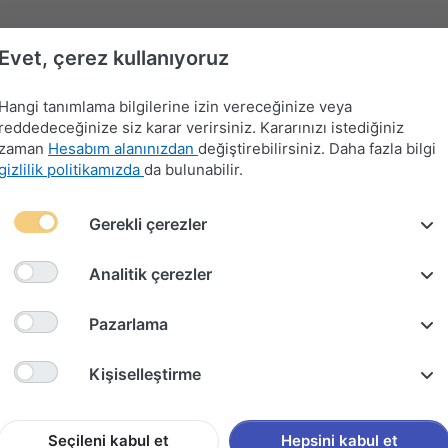
Evet, çerez kullanıyoruz
Hangi tanımlama bilgilerine izin vereceğinize veya
reddedeceğinize siz karar verirsiniz. Kararınızı istediğiniz
zaman
Hesabım alanınızdan
değiştirebilirsiniz. Daha fazla bilgi
gizlilik politikamızda
da bulunabilir.
Far-
Gerekli çerezler
Devre
Far
Sinyal-
Flaşör
Kontak
Merkezi
Kesici
Anahtarları
Silecek
Anahtarları
Anahtarları
Kilit
Kolu
Analitik çerezler
k Takımı 2013-2020
Pazarlama
Ford Cu
Kişiselleştirme
2013-2
Seçileni kabul et
Hepsini kabul et