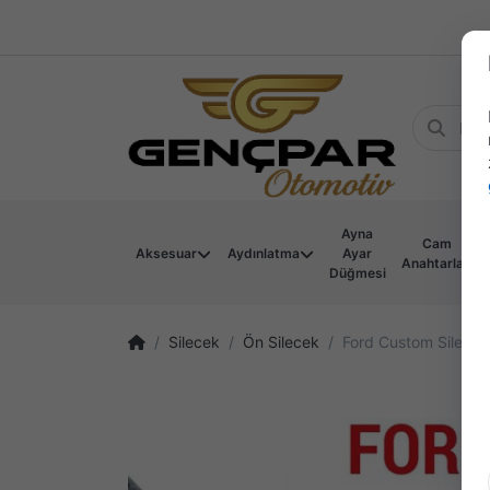
Ayna
Cam
Aksesuar
Aydınlatma
Ayar
Anahtarları
Düğmesi
Silecek
Ön Silecek
Ford Custom Silece