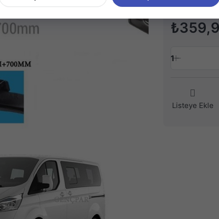
₺359,
1
Listeye Ekle