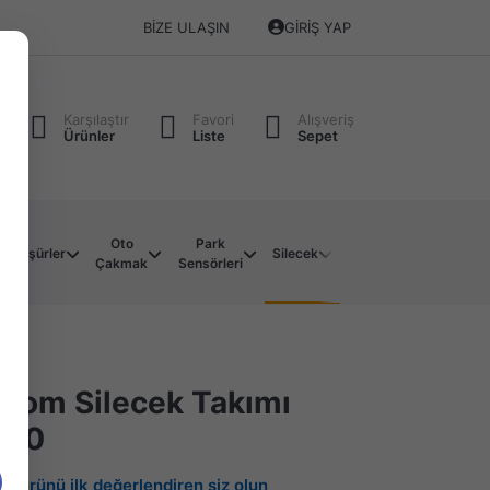
BIZE ULAŞIN
GIRIŞ YAP
Karşılaştır
Favori
Alışveriş
Ürünler
Liste
Sepet
Oto
Park
Soket
Su
Müşürler
Silecek
Çakmak
Sensörleri
Çeşitleri
Motoru
stom Silecek Takımı
020
Bu ürünü ilk değerlendiren siz olun