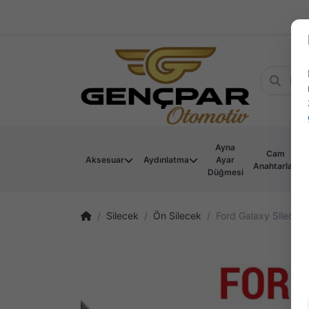
Ayna
Cam
Aksesuar
Aydınlatma
Ayar
Anahtarları
Düğmesi
Silecek
Ön Silecek
Ford Galaxy Silecek