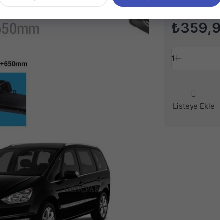
₺359,
1
Listeye Ekle