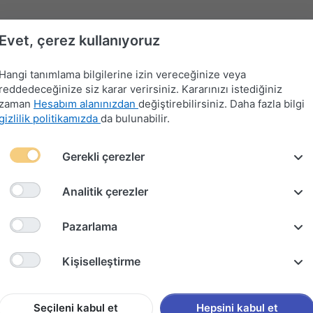
Evet, çerez kullanıyoruz
Hangi tanımlama bilgilerine izin vereceğinize veya
reddedeceğinize siz karar verirsiniz. Kararınızı istediğiniz
zaman
Hesabım alanınızdan
değiştirebilirsiniz. Daha fazla bilgi
gizlilik politikamızda
da bulunabilir.
Far-
Gerekli çerezler
Devre
Far
Sinyal-
Flaşör
Kontak
Merkezi
Kesici
Anahtarları
Silecek
Anahtarları
Anahtarları
Kilit
Kolu
Analitik çerezler
 Takımı 2009-2014
Pazarlama
Ford Gal
Kişiselleştirme
2009-2
Seçileni kabul et
Hepsini kabul et