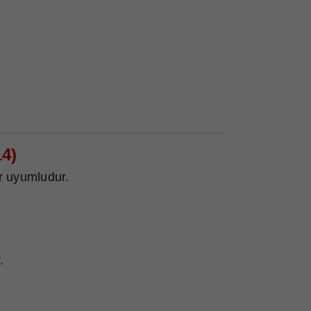
4)
r uyumludur.
.