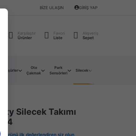
BIZE ULAŞIN
GIRIŞ YAP
Karşılaştır
Favori
Alışveriş
Ürünler
Liste
Sepet
Oto
Park
Soket
Su
Müşürler
Silecek
Çakmak
Sensörleri
Çeşitleri
Motoru
axy Silecek Takımı
014
Bu ürünü ilk değerlendiren siz olun