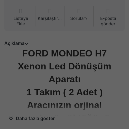
Listeye
Karşılaştırma
Sorular?
E-posta
Ekle
gönder
Açıklama
FORD MONDEO H7
Xenon Led Dönüşüm
Aparatı
1 Takım ( 2 Adet )
Aracınızın orjinal
ampulunü söktüğünüz
Daha fazla göster