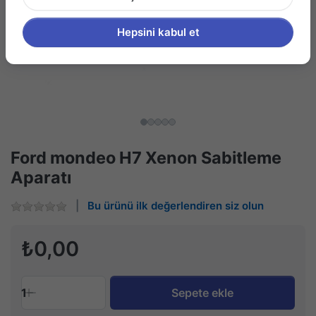
Hepsini kabul et
Ford mondeo H7 Xenon Sabitleme
Aparatı
Bu ürünü ilk değerlendiren siz olun
₺0,00
1
Sepete ekle