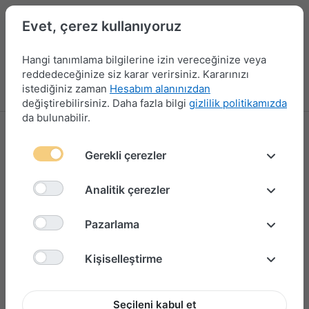
Evet, çerez kullanıyoruz
Hangi tanımlama bilgilerine izin vereceğinize veya
reddedeceğinize siz karar verirsiniz. Kararınızı
istediğiniz zaman
Hesabım alanınızdan
Menü
Giriş yap
Karşılaştırma
Favori Listesi
Sepet
değiştirebilirsiniz. Daha fazla bilgi
gizlilik politikamızda
da bulunabilir.
Gerekli çerezler
Analitik çerezler
Pazarlama
Kişiselleştirme
Seçileni kabul et