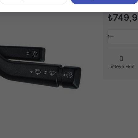
₺749,
1
Listeye Ekle