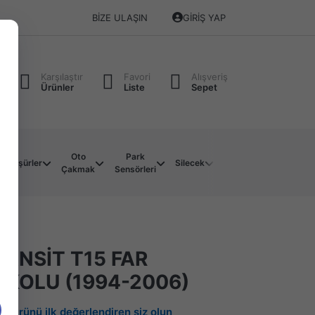
BIZE ULAŞIN
GIRIŞ YAP
Karşılaştır
Favori
Alışveriş
Ürünler
Liste
Sepet
Oto
Park
Soket
Su
Müşürler
Silecek
Çakmak
Sensörleri
Çeşitleri
Motoru
ANSİT T15 FAR
 KOLU (1994-2006)
Bu ürünü ilk değerlendiren siz olun