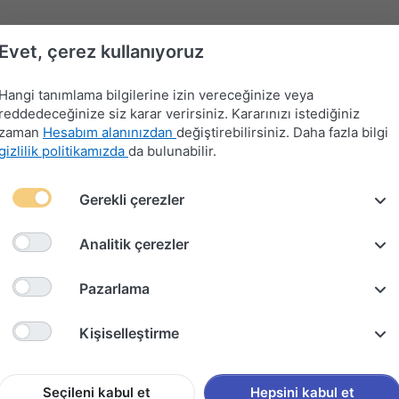
Evet, çerez kullanıyoruz
Hangi tanımlama bilgilerine izin vereceğinize veya
reddedeceğinize siz karar verirsiniz. Kararınızı istediğiniz
zaman
Hesabım alanınızdan
değiştirebilirsiniz. Daha fazla bilgi
gizlilik politikamızda
da bulunabilir.
Far-
Gerekli çerezler
Devre
Far
Sinyal-
Flaşör
Kontak
Merkezi
Kesici
Anahtarları
Silecek
Anahtarları
Anahtarları
Kilit
Kolu
Analitik çerezler
5 FAR SİLECEK KOLU (1994-2006)
Pazarlama
FORD TR
Kişiselleştirme
SİLECEK
Seçileni kabul et
Hepsini kabul et