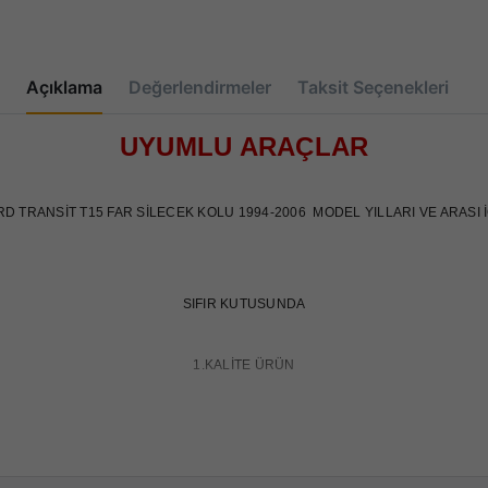
Açıklama
Değerlendirmeler
Taksit Seçenekleri
UYUMLU ARAÇLAR
D TRANSİT T15 FAR SİLECEK KOLU 1994-2006 MODEL YILLARI VE ARASI 
SIFIR KUTUSUNDA
1.KALİTE ÜRÜN
OEM KODU:
95VB11K665AA