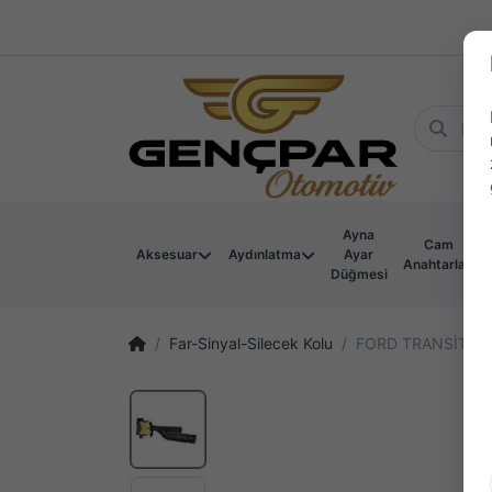
Ayna
Cam
Aksesuar
Aydınlatma
Ayar
Anahtarları
Düğmesi
Far-Sinyal-Silecek Kolu
FORD TRANSİT T1