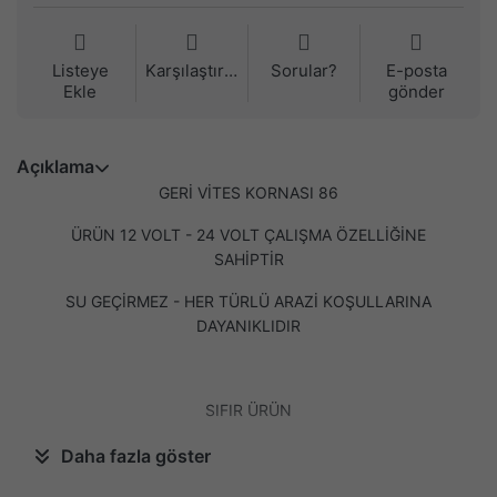
Listeye
Karşılaştırma
Sorular?
E-posta
Ekle
gönder
Açıklama
GERİ VİTES KORNASI 86
ÜRÜN 12 VOLT - 24 VOLT ÇALIŞMA ÖZELLİĞİNE
SAHİPTİR
SU GEÇİRMEZ - HER TÜRLÜ ARAZİ KOŞULLARINA
DAYANIKLIDIR
SIFIR ÜRÜN
METAL BRAKET
Daha fazla göster
ROHS UYUMLU