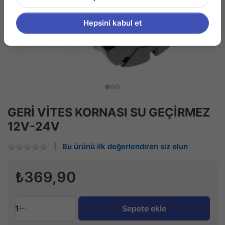
Hepsini kabul et
GERİ VİTES KORNASI SU GEÇİRMEZ
12V-24V
Bu ürünü ilk değerlendiren siz olun
₺369,90
1
Sepete ekle