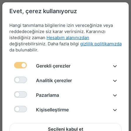
Evet, çerez kullanıyoruz
Hangi tanımlama bilgilerine izin vereceğinize veya
reddedeceğinize siz karar verirsiniz. Kararınızı
istediğiniz zaman
Hesabım alanınızdan
Menü
Giriş yap
Karşılaştırma
Favori Listesi
Sepet
değiştirebilirsiniz. Daha fazla bilgi
gizlilik politikamızda
da bulunabilir.
Gerekli çerezler
Analitik çerezler
Pazarlama
Kişiselleştirme
Seçileni kabul et