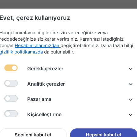
Evet, çerez kullanıyoruz
Hangi tanımlama bilgilerine izin vereceğinize veya
reddedeceğinize siz karar verirsiniz. Kararınızı istediğiniz
zaman
Hesabım alanınızdan
değiştirebilirsiniz. Daha fazla bilgi
gizlilik politikamızda
da bulunabilir.
Far-
Gerekli çerezler
Devre
Far
Sinyal-
Flaşör
Kontak
Merkezi
Kesici
Anahtarları
Silecek
Anahtarları
Anahtarları
Kilit
Kolu
Analitik çerezler
-HP24W 3008-5008-C5
Pazarlama
GÜNDÜZ
Kişiselleştirme
DUYLU 
5008-C
Seçileni kabul et
Hepsini kabul et