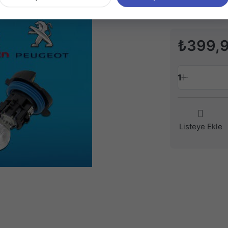
₺399,
1
Listeye Ekle