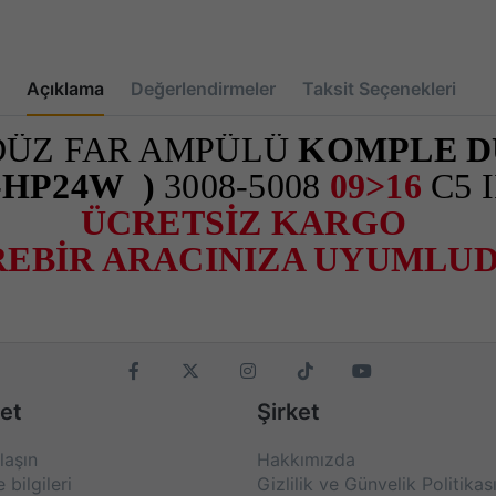
Açıklama
Değerlendirmeler
Taksit Seçenekleri
ÜZ FAR AMPÜLÜ
KOMPLE D
V-HP24W )
3008-5008
09>16
C5 I
ÜCRETSİZ KARGO
REBİR ARACINIZA UYUMLU
et
Şirket
laşın
Hakkımızda
bilgileri
Gizlilik ve Günvelik Politikas