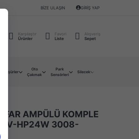
BIZE ULAŞIN
GIRIŞ YAP
Karşılaştır
Favori
Alışveriş
Ürünler
Liste
Sepet
Oto
Park
Soket
Su
Müşürler
Silecek
Çakmak
Sensörleri
Çeşitleri
Motoru
 FAR AMPÜLÜ KOMPLE
12V-HP24W 3008-
5