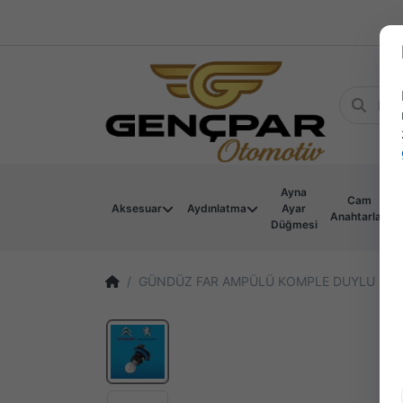
Ayna
Cam
Aksesuar
Aydınlatma
Ayar
Anahtarları
Düğmesi
GÜNDÜZ FAR AMPÜLÜ KOMPLE DUYLU 12V