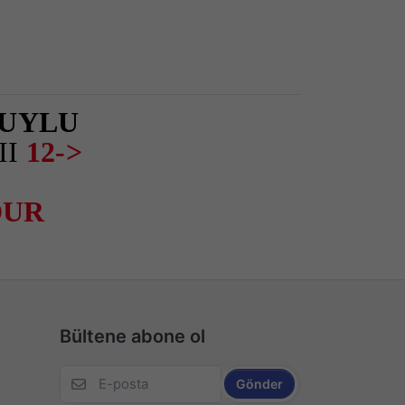
UYLU
II
12->
DUR
Bültene abone ol
Gönder
ı