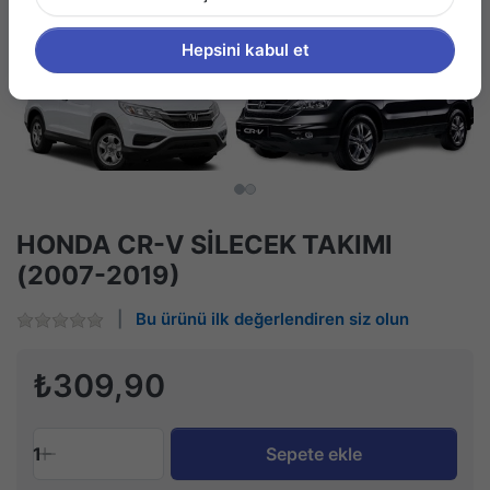
Hepsini kabul et
HONDA CR-V SİLECEK TAKIMI
(2007-2019)
Bu ürünü ilk değerlendiren siz olun
₺309,90
1
Sepete ekle