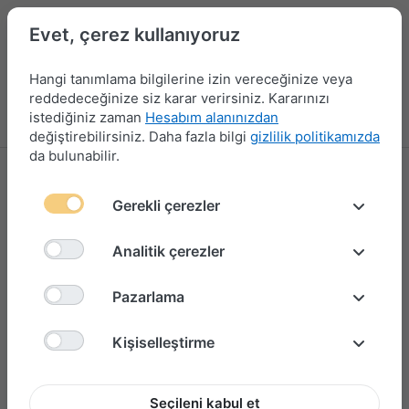
Evet, çerez kullanıyoruz
Hangi tanımlama bilgilerine izin vereceğinize veya
reddedeceğinize siz karar verirsiniz. Kararınızı
istediğiniz zaman
Hesabım alanınızdan
Menü
Giriş yap
Karşılaştırma
Favori Listesi
Sepet
değiştirebilirsiniz. Daha fazla bilgi
gizlilik politikamızda
da bulunabilir.
Gerekli çerezler
Analitik çerezler
Pazarlama
Kişiselleştirme
Seçileni kabul et