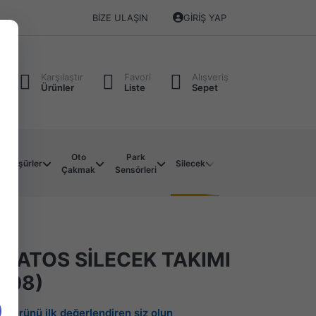
BIZE ULAŞIN
GIRIŞ YAP
Karşılaştır
Favori
Alışveriş
Ürünler
Liste
Sepet
Oto
Park
Soket
Su
Müşürler
Silecek
Çakmak
Sensörleri
Çeşitleri
Motoru
İ ATOS SİLECEK TAKIMI
008)
Bu ürünü ilk değerlendiren siz olun