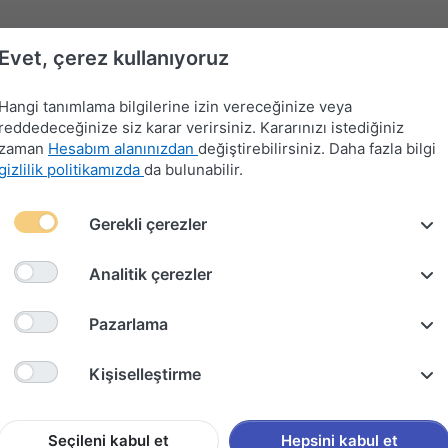
Evet, çerez kullanıyoruz
Hangi tanımlama bilgilerine izin vereceğinize veya
reddedeceğinize siz karar verirsiniz. Kararınızı istediğiniz
zaman
Hesabım alanınızdan
değiştirebilirsiniz. Daha fazla bilgi
gizlilik politikamızda
da bulunabilir.
Far-
Gerekli çerezler
Devre
Far
Sinyal-
Flaşör
Kontak
Merkezi
Kesici
Anahtarları
Silecek
Anahtarları
Anahtarları
Kilit
Kolu
Analitik çerezler
CEK TAKIMI (1997-2008)
Pazarlama
HYUNDA
Kişiselleştirme
(1997-2
Seçileni kabul et
Hepsini kabul et