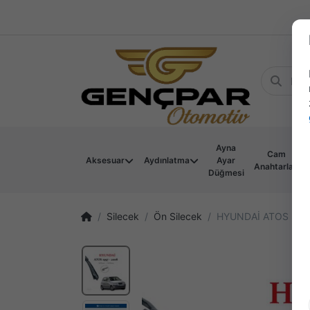
Ayna
Cam
Aksesuar
Aydınlatma
Ayar
Anahtarları
Düğmesi
Silecek
Ön Silecek
HYUNDAİ ATOS SİLE