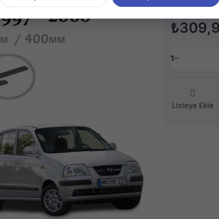
₺309,
1
Listeye Ekle