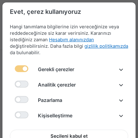
Evet, çerez kullanıyoruz
Hangi tanımlama bilgilerine izin vereceğinize veya
reddedeceğinize siz karar verirsiniz. Kararınızı
istediğiniz zaman
Hesabım alanınızdan
Menü
Giriş yap
Karşılaştırma
Favori Listesi
Sepet
değiştirebilirsiniz. Daha fazla bilgi
gizlilik politikamızda
da bulunabilir.
Gerekli çerezler
Analitik çerezler
Pazarlama
Kişiselleştirme
Seçileni kabul et