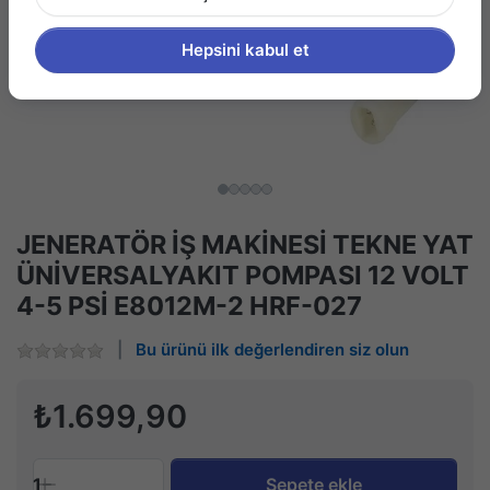
Hepsini kabul et
JENERATÖR İŞ MAKİNESİ TEKNE YAT
ÜNİVERSALYAKIT POMPASI 12 VOLT
4-5 PSİ E8012M-2 HRF-027
Bu ürünü ilk değerlendiren siz olun
₺1.699,90
1
Sepete ekle