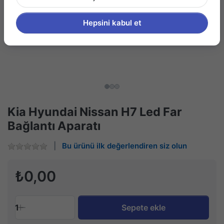
Hepsini kabul et
Kia Hyundai Nissan H7 Led Far
Bağlantı Aparatı
Bu ürünü ilk değerlendiren siz olun
₺0,00
1
Sepete ekle