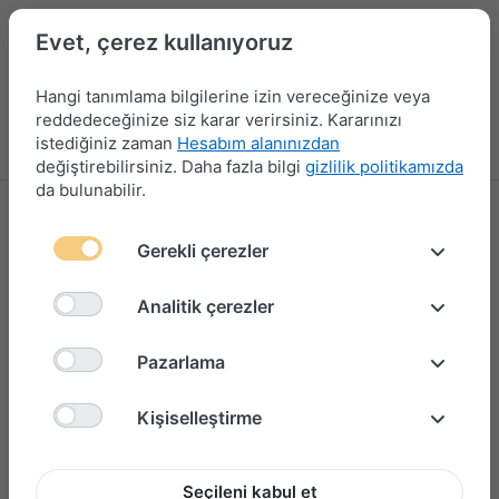
Evet, çerez kullanıyoruz
Hangi tanımlama bilgilerine izin vereceğinize veya
reddedeceğinize siz karar verirsiniz. Kararınızı
istediğiniz zaman
Hesabım alanınızdan
Menü
Giriş yap
Karşılaştırma
Favori Listesi
Sepet
değiştirebilirsiniz. Daha fazla bilgi
gizlilik politikamızda
da bulunabilir.
Gerekli çerezler
Analitik çerezler
Pazarlama
Kişiselleştirme
Seçileni kabul et