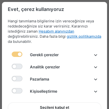
Evet, çerez kullanıyoruz
Hangi tanımlama bilgilerine izin vereceğinize veya
reddedeceğinize siz karar verirsiniz. Kararınızı
istediğiniz zaman
Hesabım alanınızdan
Menü
Giriş yap
Karşılaştırma
Favori Listesi
Sepet
değiştirebilirsiniz. Daha fazla bilgi
gizlilik politikamızda
da bulunabilir.
Gerekli çerezler
Analitik çerezler
Pazarlama
Kişiselleştirme
Seçileni kabul et