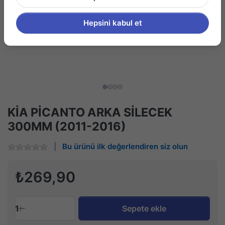
Hepsini kabul et
KİA PİCANTO ARKA SİLECEK
300MM (2011-2016)
Bu ürünü ilk değerlendiren siz olun
₺269,90
1
Sepete ekle