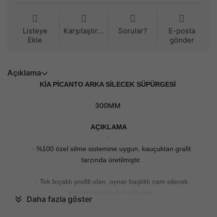
Listeye
Karşılaştırma
Sorular?
E-posta
Ekle
gönder
Açıklama
KİA PİCANTO ARKA SİLECEK SÜPÜRGESİ
300MM
AÇIKLAMA
·
· %100 özel silme sistemine uygun, kauçuktan grafit
tarzında üretilmiştir.
· Tek bıçaklı profili olan, oynar başlıklı cam silecek
süpürgesi olarak üretilmiştir.
Daha fazla göster
· Kolay ve pratik montaj sağlar.