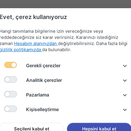
Evet, çerez kullanıyoruz
Hangi tanımlama bilgilerine izin vereceğinize veya
reddedeceğinize siz karar verirsiniz. Kararınızı istediğiniz
zaman
Hesabım alanınızdan
değiştirebilirsiniz. Daha fazla bilgi
gizlilik politikamızda
da bulunabilir.
Far-
Gerekli çerezler
Devre
Far
Sinyal-
Flaşör
Kontak
Merkezi
Kesici
Anahtarları
Silecek
Anahtarları
Anahtarları
Kilit
Kolu
Analitik çerezler
AKIMI (2009-2015)
Pazarlama
KİA SOU
Kişiselleştirme
(2009-2
Seçileni kabul et
Hepsini kabul et