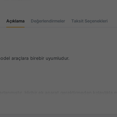
Açıklama
Değerlendirmeler
Taksit Seçenekleri
del araçlara birebir uyumludur.
arlanmıştır. Hiçbir ek aparat gerektirmeden kolaylıkla m
yat ön cam içindir.