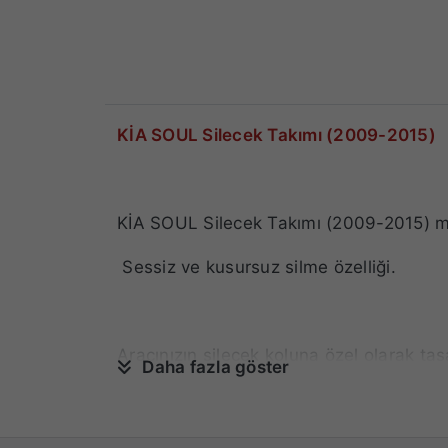
KİA SOUL Silecek Takımı (2009-2015)
KİA SOUL Silecek Takımı (2009-2015) mo
Sessiz ve kusursuz silme özelliği.
Aracınızın silecek koluna özel olarak tas
Daha fazla göster
1 adet sol silecekten oluşur. Belirtilen fi