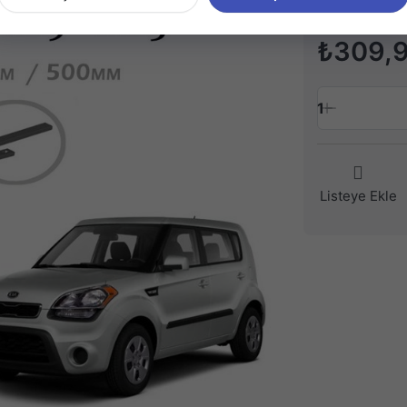
₺309,
1
Listeye Ekle