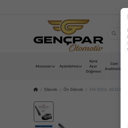
Ayna
Cam
Aksesuar
Aydınlatma
Ayar
Anahtarları
Düğmesi
Silecek
Ön Silecek
KİA SOUL SİLECEK T