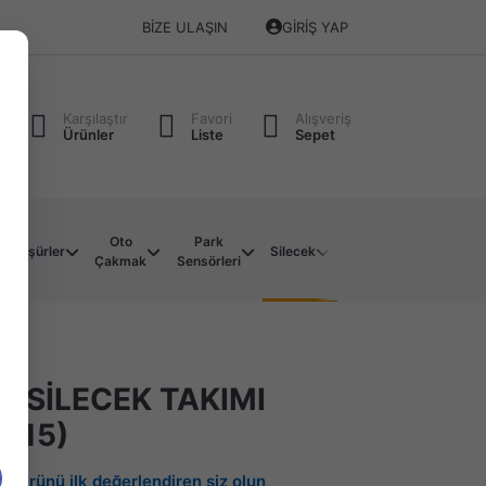
BIZE ULAŞIN
GIRIŞ YAP
Karşılaştır
Favori
Alışveriş
Ürünler
Liste
Sepet
Oto
Park
Soket
Su
Müşürler
Silecek
Çakmak
Sensörleri
Çeşitleri
Motoru
L SİLECEK TAKIMI
015)
Bu ürünü ilk değerlendiren siz olun