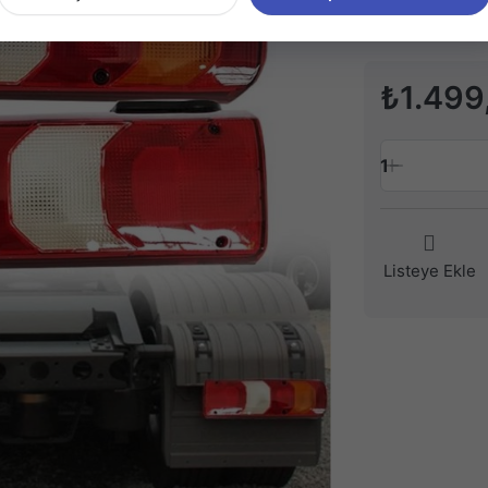
₺1.499
1
Listeye Ekle