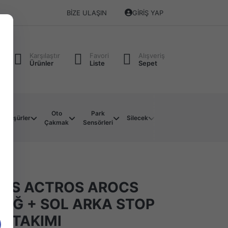
BIZE ULAŞIN
GIRIŞ YAP
Karşılaştır
Favori
Alışveriş
Ürünler
Liste
Sepet
Oto
Park
Soket
Su
Müşürler
Silecek
Çakmak
Sensörleri
Çeşitleri
Motoru
ES ACTROS AROCS
SAĞ + SOL ARKA STOP
I TAKIMI