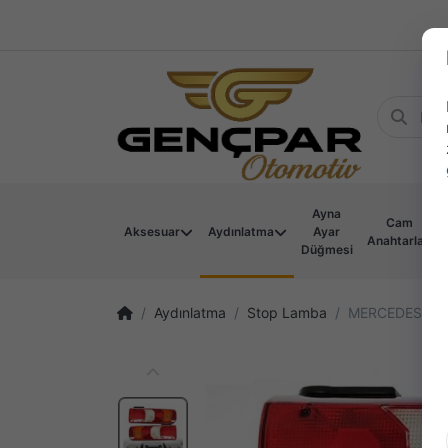
Ayna
Cam
Aksesuar
Aydınlatma
Ayar
Anahtarları
Düğmesi
Aydınlatma
Stop Lamba
MERCEDES ACT