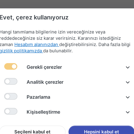
Evet, çerez kullanıyoruz
Hangi tanımlama bilgilerine izin vereceğinize veya
reddedeceğinize siz karar verirsiniz. Kararınızı istediğiniz
zaman
Hesabım alanınızdan
değiştirebilirsiniz. Daha fazla bilgi
gizlilik politikamızda
da bulunabilir.
Far-
Gerekli çerezler
Devre
Far
Sinyal-
Flaşör
Kontak
Merkezi
Kesici
Anahtarları
Silecek
Anahtarları
Anahtarları
Kilit
Kolu
Analitik çerezler
ROS AROCS ÇEKİCİ SAĞ + SOL ARKA STOP LAMBASI TAKIMI
Pazarlama
MERCED
Kişiselleştirme
ÇEKİCİ 
LAMBAS
Seçileni kabul et
Hepsini kabul et