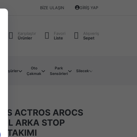
BIZE ULAŞIN
GIRIŞ YAP
Karşılaştır
Favori
Alışveriş
Ürünler
Liste
Sepet
Oto
Park
Soket
Su
Müşürler
Silecek
Çakmak
Sensörleri
Çeşitleri
Motoru
ES ACTROS AROCS
 SOL ARKA STOP
I TAKIMI