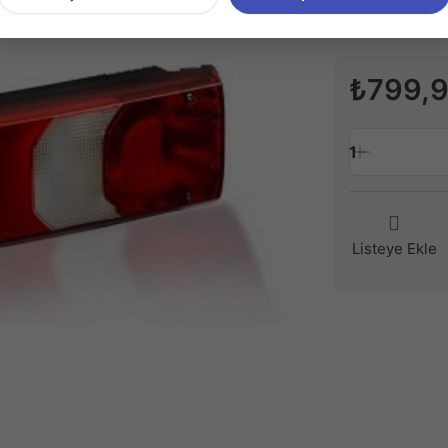
₺799,
1
Listeye Ekle