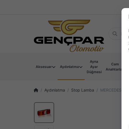
Ayna
Cam
Aksesuar
Aydınlatma
Ayar
Anahtarları
Düğmesi
Aydınlatma
Stop Lamba
MERCEDES ACT