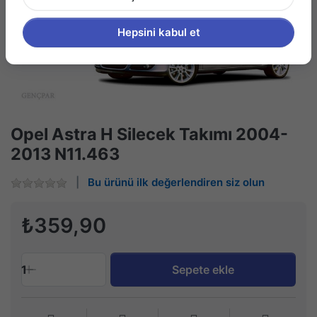
Hepsini kabul et
Opel Astra H Silecek Takımı 2004-
2013 N11.463
Bu ürünü ilk değerlendiren siz olun
₺359,90
1
Sepete ekle