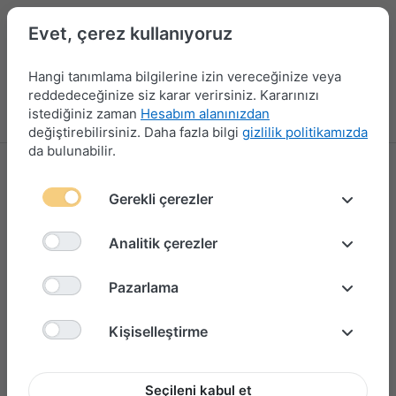
Evet, çerez kullanıyoruz
Hangi tanımlama bilgilerine izin vereceğinize veya
reddedeceğinize siz karar verirsiniz. Kararınızı
istediğiniz zaman
Hesabım alanınızdan
Menü
Giriş yap
Karşılaştırma
Favori Listesi
Sepet
değiştirebilirsiniz. Daha fazla bilgi
gizlilik politikamızda
da bulunabilir.
Gerekli çerezler
Analitik çerezler
Pazarlama
Kişiselleştirme
Seçileni kabul et