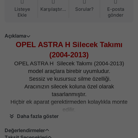
Listeye
Karşılaştırma
Sorular?
E-posta
Ekle
gönder
Açıklama
OPEL ASTRA H Silecek Takımı
(2004-2013)
OPEL ASTRA H Silecek Takımı (2004-2013)
model araçlara birebir uyumludur.
Sessiz ve kusursuz silme özelliği.
Aracınızın silecek koluna özel olarak
tasarlanmıştır.
Hiçbir ek aparat gerektirmeden kolaylıkla monte
edilir.
Daha fazla göster
Kargo içeriği; 1 adet sağ ve 1 adet sol silecekten
oluşur.
Değerlendirmeler
Belirtilen fiyat ön cam içindir.
Taksit Seçenekleri