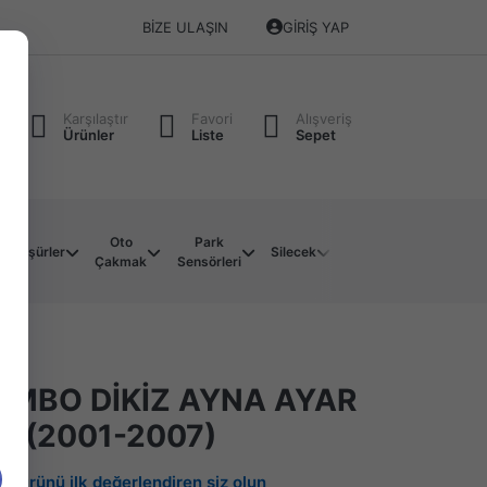
BIZE ULAŞIN
GIRIŞ YAP
Karşılaştır
Favori
Alışveriş
Ürünler
Liste
Sepet
Oto
Park
Soket
Su
Müşürler
Silecek
Çakmak
Sensörleri
Çeşitleri
Motoru
OMBO DİKİZ AYNA AYAR
İ (2001-2007)
Bu ürünü ilk değerlendiren siz olun