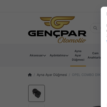
Ayna
Cam
Aksesuar
Aydınlatma
Ayar
Anahtarları
Düğmesi
Ayna Ayar Düğmesi
OPEL COMBO DİKİZ A