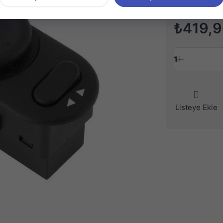
₺419,
1
Listeye Ekle