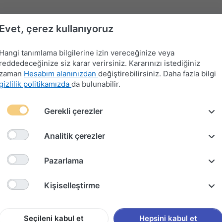
Evet, çerez kullanıyoruz
Hangi tanımlama bilgilerine izin vereceğinize veya
reddedeceğinize siz karar verirsiniz. Kararınızı istediğiniz
zaman
Hesabım alanınızdan
değiştirebilirsiniz. Daha fazla bilgi
gizlilik politikamızda
da bulunabilir.
Far-
Gerekli çerezler
Devre
Far
Sinyal-
Flaşör
Kontak
Merkezi
Kesici
Anahtarları
Silecek
Anahtarları
Anahtarları
Kilit
Kolu
Analitik çerezler
YNA AYAR DÜĞMESİ (2001-2007)
Pazarlama
OPEL C
Kişiselleştirme
DÜĞMES
Seçileni kabul et
Hepsini kabul et