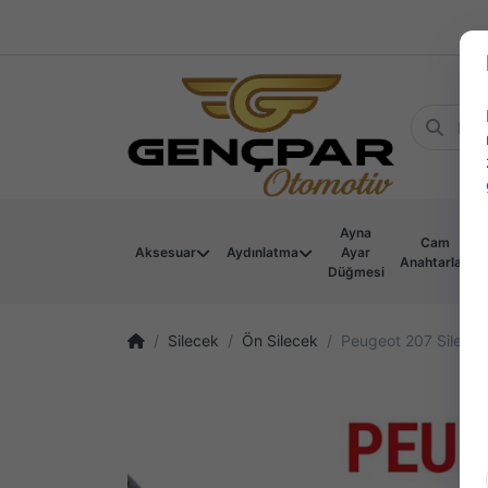
Ayna
Cam
Aksesuar
Aydınlatma
Ayar
Anahtarları
Düğmesi
Silecek
Ön Silecek
Peugeot 207 Silece