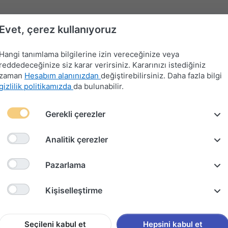
Evet, çerez kullanıyoruz
Hangi tanımlama bilgilerine izin vereceğinize veya
reddedeceğinize siz karar verirsiniz. Kararınızı istediğiniz
zaman
Hesabım alanınızdan
değiştirebilirsiniz. Daha fazla bilgi
gizlilik politikamızda
da bulunabilir.
Far-
Gerekli çerezler
Devre
Far
Sinyal-
Flaşör
Kontak
Merkezi
Kesici
Anahtarları
Silecek
Anahtarları
Anahtarları
Kilit
Kolu
Analitik çerezler
k Takımı 2007-2012
Pazarlama
Peugeot
Kişiselleştirme
2007-2
Seçileni kabul et
Hepsini kabul et