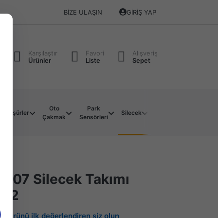
BIZE ULAŞIN
GIRIŞ YAP
Karşılaştır
Favori
Alışveriş
Ürünler
Liste
Sepet
Oto
Park
Soket
Su
Müşürler
Silecek
Çakmak
Sensörleri
Çeşitleri
Motoru
 207 Silecek Takımı
012
Bu ürünü ilk değerlendiren siz olun