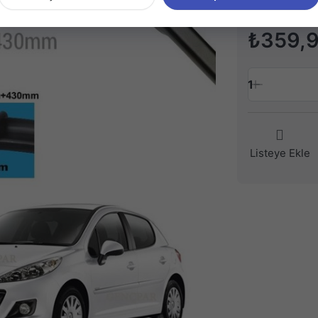
₺359,
1
Listeye Ekle