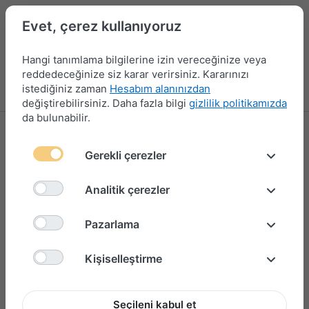
Evet, çerez kullanıyoruz
Hangi tanımlama bilgilerine izin vereceğinize veya
reddedeceğinize siz karar verirsiniz. Kararınızı
istediğiniz zaman
Hesabım alanınızdan
Menü
Giriş yap
Karşılaştırma
Favori Listesi
Sepet
değiştirebilirsiniz. Daha fazla bilgi
gizlilik politikamızda
da bulunabilir.
Gerekli çerezler
Analitik çerezler
Pazarlama
Kişiselleştirme
Seçileni kabul et