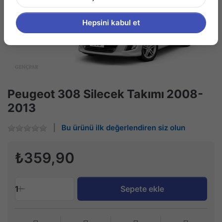
Hepsini kabul et
Peugeot 308 Silecek Takımı 2008-
2013
Bu ürünü ilk değerlendiren siz olun
₺359,90
1
Sepete ekle