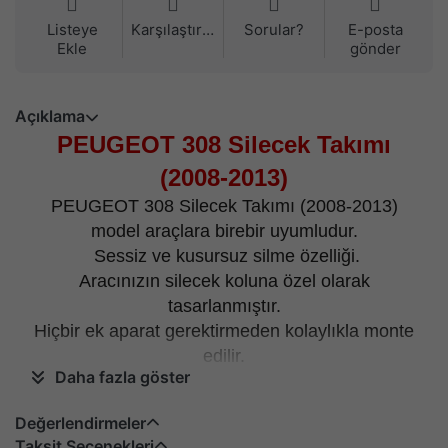
Listeye
Karşılaştırma
Sorular?
E-posta
Ekle
gönder
Açıklama
PEUGEOT 308 Silecek Takımı
(2008-2013)
PEUGEOT 308 Silecek Takımı (2008-2013)
model araçlara birebir uyumludur.
Sessiz ve kusursuz silme özelliği.
Aracınızın silecek koluna özel olarak
tasarlanmıştır.
Hiçbir ek aparat gerektirmeden kolaylıkla monte
edilir.
Daha fazla göster
Kargo içeriği; 1 adet sağ ve 1 adet sol silecekten
oluşur.
Değerlendirmeler
Belirtilen fiyat ön cam içindir.
Taksit Seçenekleri