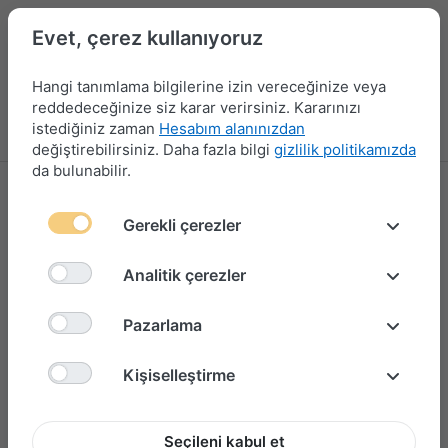
Evet, çerez kullanıyoruz
Hangi tanımlama bilgilerine izin vereceğinize veya
reddedeceğinize siz karar verirsiniz. Kararınızı
istediğiniz zaman
Hesabım alanınızdan
Menü
Giriş yap
Karşılaştırma
Favori Listesi
Sepet
değiştirebilirsiniz. Daha fazla bilgi
gizlilik politikamızda
da bulunabilir.
Gerekli çerezler
Analitik çerezler
Pazarlama
Kişiselleştirme
Seçileni kabul et