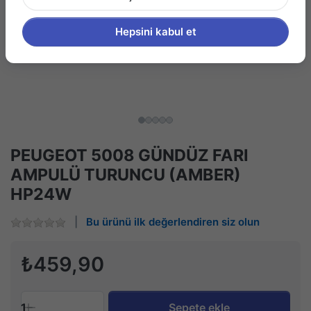
Hepsini kabul et
PEUGEOT 5008 GÜNDÜZ FARI
AMPULÜ TURUNCU (AMBER)
HP24W
Bu ürünü ilk değerlendiren siz olun
₺459,90
1
Sepete ekle