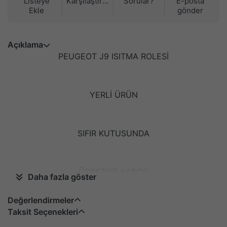
Listeye
Karşılaştırma
Sorular?
E-posta
Ekle
gönder
Açıklama
PEUGEOT J9 ISITMA ROLESİ
YERLİ ÜRÜN
SIFIR KUTUSUNDA
ÜCRETSİZ KARGO
Daha fazla göster
Değerlendirmeler
Taksit Seçenekleri