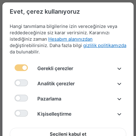
Evet, çerez kullanıyoruz
Hangi tanımlama bilgilerine izin vereceğinize veya
reddedeceğinize siz karar verirsiniz. Kararınızı
istediğiniz zaman
Hesabım alanınızdan
Menü
Giriş yap
Karşılaştırma
Favori Listesi
Sepet
değiştirebilirsiniz. Daha fazla bilgi
gizlilik politikamızda
da bulunabilir.
Gerekli çerezler
Analitik çerezler
Pazarlama
Kişiselleştirme
Seçileni kabul et