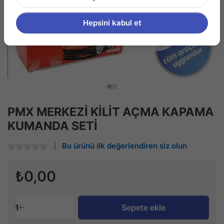
Hepsini kabul et
PMX MERKEZİ KİLİT AÇMA KAPAMA
KUMANDA SETİ
Bu ürünü ilk değerlendiren siz olun
₺0,00
1
Sepete ekle