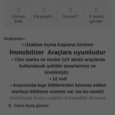
Listeye
Karşılaştırma
Sorular?
E-posta
Ekle
gönder
Açıklama
• Uzaktan Açma Kapama Sistemi
İmmobilizer
Araçlara uyumludur
• Tüm marka ve model 12V akülü araçlarda
kullanılacak şekilde tasarlanmış ve
üretilmiştir.
• 12 volt
• Aracınızda kapı kilitlerinden komuta edilen
merkezi kilitleme sistemi var ise bu modül
yardımıyla bunu uzaktan kumandalı duruma
getirebilirsiniz.
Daha fazla göster
• Değişik amaçlarla kullanılabilen bu ürün 2