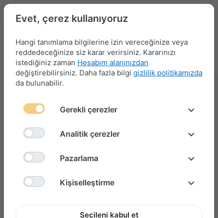
Evet, çerez kullanıyoruz
Hangi tanımlama bilgilerine izin vereceğinize veya
reddedeceğinize siz karar verirsiniz. Kararınızı
istediğiniz zaman
Hesabım alanınızdan
Menü
Giriş yap
Karşılaştırma
Favori Listesi
Sepet
değiştirebilirsiniz. Daha fazla bilgi
gizlilik politikamızda
da bulunabilir.
Gerekli çerezler
Analitik çerezler
Pazarlama
Kişiselleştirme
Seçileni kabul et