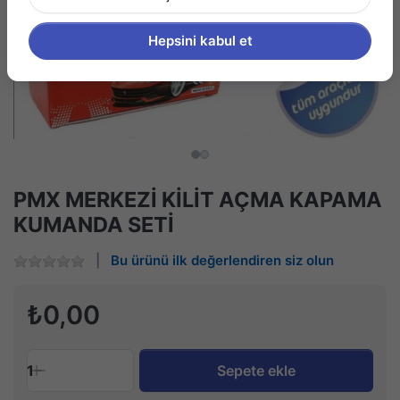
Hepsini kabul et
PMX MERKEZİ KİLİT AÇMA KAPAMA
KUMANDA SETİ
Bu ürünü ilk değerlendiren siz olun
₺0,00
1
Sepete ekle