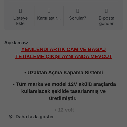
Listeye
Karşılaştırma
Sorular?
E-posta
Ekle
gönder
Açıklama
YENİLENDİ ARTIK CAM VE BAGAJ
TETİKLEME ÇIKIŞI AYNI ANDA MEVCUT
• Uzaktan Açma Kapama Sistemi
• Tüm marka ve model 12V akülü araçlarda
kullanılacak şekilde tasarlanmış ve
üretilmiştir.
• 12 volt
Daha fazla göster
• Aracınızda kapı kilitlerinden komuta edilen