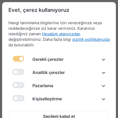
Evet, çerez kullanıyoruz
Hangi tanımlama bilgilerine izin vereceğinize veya
reddedeceğinize siz karar verirsiniz. Kararınızı
istediğiniz zaman
Hesabım alanınızdan
Menü
Giriş yap
Karşılaştırma
Favori Listesi
Sepet
değiştirebilirsiniz. Daha fazla bilgi
gizlilik politikamızda
da bulunabilir.
Gerekli çerezler
Analitik çerezler
Pazarlama
Kişiselleştirme
Seçileni kabul et