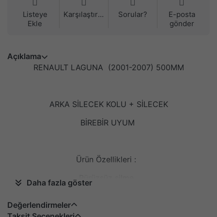
Listeye
Karşılaştırma
Sorular?
E-posta
Ekle
gönder
Açıklama
RENAULT LAGUNA (2001-2007) 500MM
ARKA SİLECEK KOLU + SİLECEK
BİREBİR UYUM
Ürün Özellikleri :
Pürüzsüz silme.
Daha fazla göster
Aracınıza özel tasarım ve aparat sistemi.
Değerlendirmeler
Ağır ve kış ortamlarında, sileceklerinizi donması ve
Taksit Seçenekleri