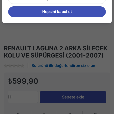
Hepsini kabul et
RENAULT LAGUNA 2 ARKA SİLECEK
KOLU VE SÜPÜRGESİ (2001-2007)
Bu ürünü ilk değerlendiren siz olun
₺599,90
1
Sepete ekle