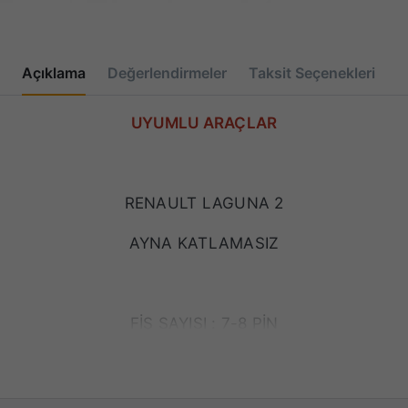
Açıklama
Değerlendirmeler
Taksit Seçenekleri
UYUMLU ARAÇLAR
RENAULT LAGUNA 2
AYNA KATLAMASIZ
FİŞ SAYISI : 7-8 PİN
U: 7700410141 / 7700803531F / 8200002442B / 7