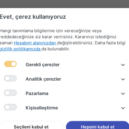
Evet, çerez kullanıyoruz
Hangi tanımlama bilgilerine izin vereceğinize veya
reddedeceğinize siz karar verirsiniz. Kararınızı istediğiniz
zaman
Hesabım alanınızdan
değiştirebilirsiniz. Daha fazla bilgi
gizlilik politikamızda
da bulunabilir.
Far-
Gerekli çerezler
Devre
Far
Sinyal-
Flaşör
Kontak
Merkezi
Kesici
Anahtarları
Silecek
Anahtarları
Anahtarları
Kilit
Kolu
Analitik çerezler
KATLAMASIZ
Pazarlama
RENAUL
Kişiselleştirme
AYAR D
Seçileni kabul et
Hepsini kabul et