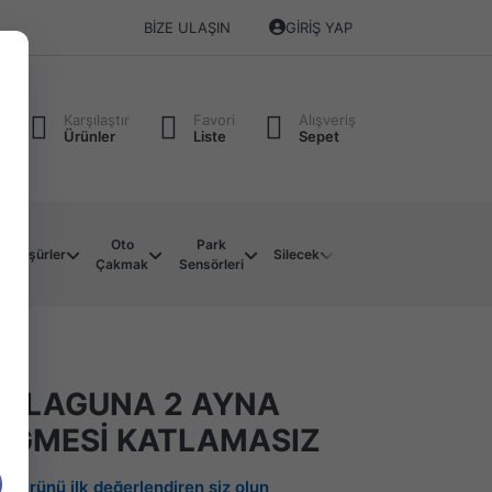
BIZE ULAŞIN
GIRIŞ YAP
Karşılaştır
Favori
Alışveriş
Ürünler
Liste
Sepet
Oto
Park
Soket
Su
Müşürler
Silecek
Çakmak
Sensörleri
Çeşitleri
Motoru
T LAGUNA 2 AYNA
ÜĞMESİ KATLAMASIZ
Bu ürünü ilk değerlendiren siz olun