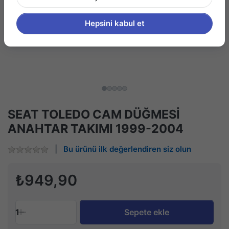
Hepsini kabul et
SEAT TOLEDO CAM DÜĞMESİ
ANAHTAR TAKIMI 1999-2004
Bu ürünü ilk değerlendiren siz olun
₺949,90
1
Sepete ekle