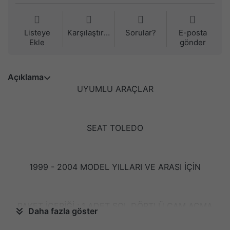
Listeye
Karşılaştırma
Sorular?
E-posta
Ekle
gönder
Açıklama
UYUMLU ARAÇLAR
SEAT TOLEDO
1999 - 2004 MODEL YILLARI VE ARASI İÇİN
PAKET İÇERİĞİ : 1 ADET SOL DÖRTLÜ CAM AÇMA
Daha fazla göster
DÜĞMESİ