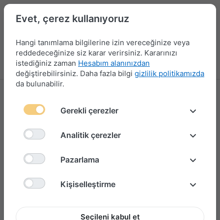
Evet, çerez kullanıyoruz
Hangi tanımlama bilgilerine izin vereceğinize veya
reddedeceğinize siz karar verirsiniz. Kararınızı
istediğiniz zaman
Hesabım alanınızdan
Menü
Giriş yap
Karşılaştırma
Favori Listesi
Sepet
değiştirebilirsiniz. Daha fazla bilgi
gizlilik politikamızda
da bulunabilir.
Gerekli çerezler
Analitik çerezler
Pazarlama
Kişiselleştirme
Seçileni kabul et