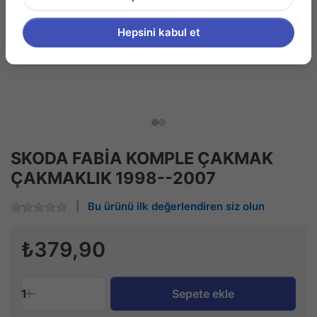
Hepsini kabul et
SKODA FABİA KOMPLE ÇAKMAK
ÇAKMAKLIK 1998--2007
Bu ürünü ilk değerlendiren siz olun
₺379,90
1
Sepete ekle