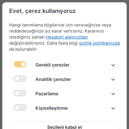
Evet, çerez kullanıyoruz
Hangi tanımlama bilgilerine izin vereceğinize veya
reddedeceğinize siz karar verirsiniz. Kararınızı
istediğiniz zaman
Hesabım alanınızdan
Menü
Giriş yap
Karşılaştırma
Favori Listesi
Sepet
değiştirebilirsiniz. Daha fazla bilgi
gizlilik politikamızda
da bulunabilir.
Gerekli çerezler
Analitik çerezler
Pazarlama
Kişiselleştirme
Seçileni kabul et