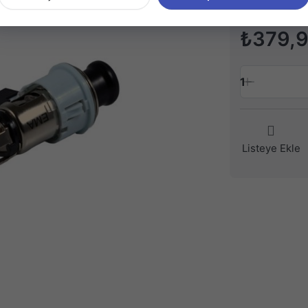
₺379,
1
Listeye Ekle