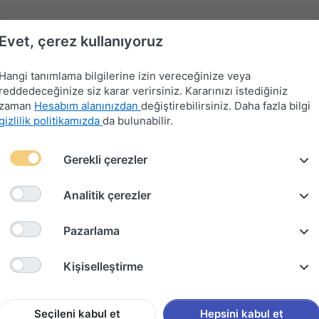
Evet, çerez kullanıyoruz
Hangi tanımlama bilgilerine izin vereceğinize veya
reddedeceğinize siz karar verirsiniz. Kararınızı istediğiniz
zaman
Hesabım alanınızdan
değiştirebilirsiniz. Daha fazla bilgi
gizlilik politikamızda
da bulunabilir.
Far-
Gerekli çerezler
Devre
Far
Sinyal-
Flaşör
Kontak
Merkezi
Kesici
Anahtarları
Silecek
Anahtarları
Anahtarları
Kilit
Kolu
Analitik çerezler
98-2005
Pazarlama
TOYOTA
Kişiselleştirme
ÇAKMAK
Seçileni kabul et
Hepsini kabul et