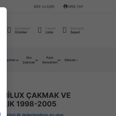
BIZE ULAŞIN
GIRIŞ YAP
Karşılaştır
Favori
Alışveriş
Ürünler
Liste
Sepet
Oto
Park
Soket
Su
Müşürler
Silecek
Çakmak
Sensörleri
Çeşitleri
Motoru
 HİLUX ÇAKMAK VE
LIK 1998-2005
Bu ürünü ilk değerlendiren siz olun