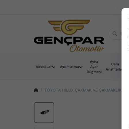
Ayna
Cam
Aksesuar
Aydınlatma
Ayar
Anahtarları
Düğmesi
TOYOTA HİLUX ÇAKMAK VE ÇAKMAKLIK 19