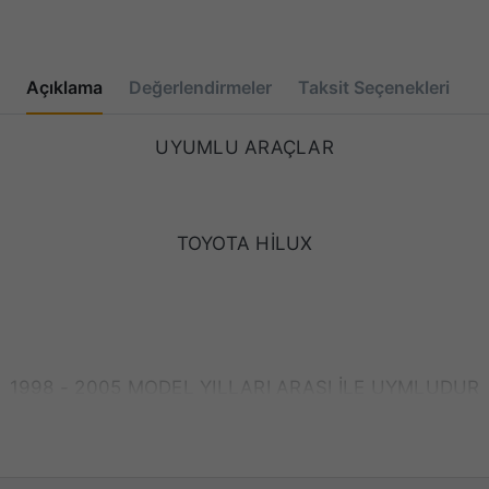
Açıklama
Değerlendirmeler
Taksit Seçenekleri
UYUMLU ARAÇLAR
TOYOTA HİLUX
1998 - 2005 MODEL YILLARI ARASI İLE UYMLUDUR
ÇAKMAK VE ÇAKMAKLIK KOMPLE