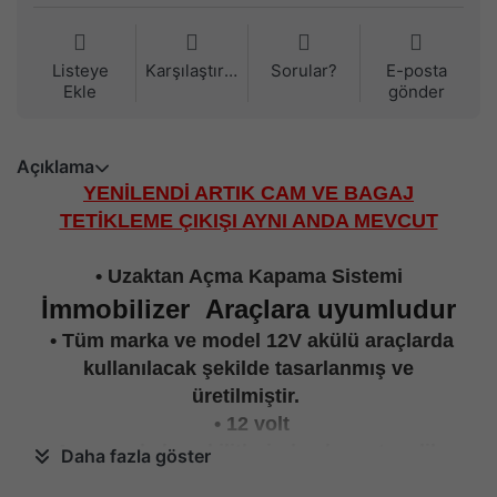
Listeye
Karşılaştırma
Sorular?
E-posta
Ekle
gönder
Açıklama
YENİLENDİ ARTIK CAM VE BAGAJ
TETİKLEME ÇIKIŞI AYNI ANDA MEVCUT
• Uzaktan Açma Kapama Sistemi
İmmobilizer
Araçlara uyumludur
• Tüm marka ve model 12V akülü araçlarda
kullanılacak şekilde tasarlanmış ve
üretilmiştir.
• 12 volt
• Aracınızda kapı kilitlerinden komuta edilen
Daha fazla göster
merkezi kilitleme sistemi var ise bu modül