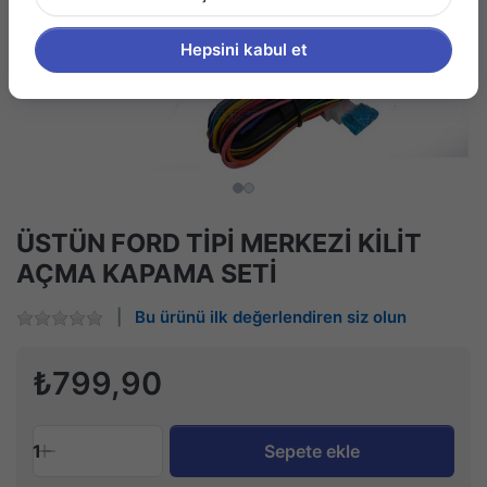
Hepsini kabul et
ÜSTÜN FORD TİPİ MERKEZİ KİLİT
AÇMA KAPAMA SETİ
Bu ürünü ilk değerlendiren siz olun
₺799,90
1
Sepete ekle