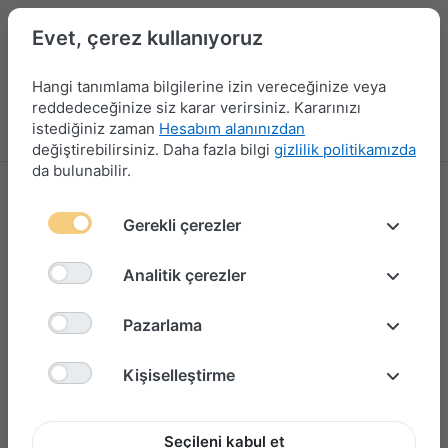
Evet, çerez kullanıyoruz
Hangi tanımlama bilgilerine izin vereceğinize veya
reddedeceğinize siz karar verirsiniz. Kararınızı
istediğiniz zaman
Hesabım alanınızdan
Menü
Giriş yap
Karşılaştırma
Favori Listesi
Sepet
değiştirebilirsiniz. Daha fazla bilgi
gizlilik politikamızda
da bulunabilir.
Gerekli çerezler
Analitik çerezler
Pazarlama
Kişiselleştirme
Seçileni kabul et