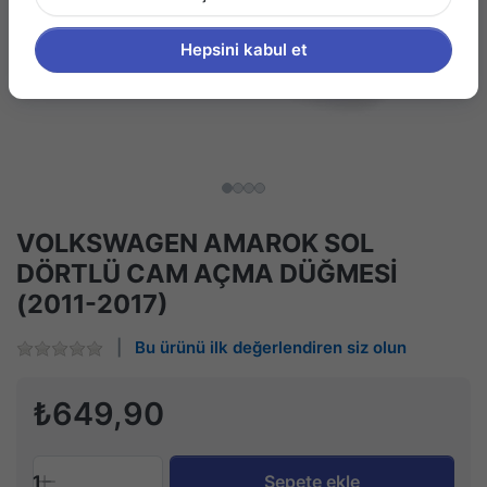
Hepsini kabul et
VOLKSWAGEN AMAROK SOL
DÖRTLÜ CAM AÇMA DÜĞMESİ
(2011-2017)
Bu ürünü ilk değerlendiren siz olun
₺649,90
1
Sepete ekle