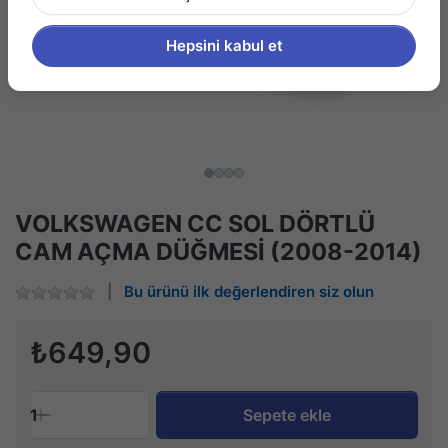
Hepsini kabul et
VOLKSWAGEN CC SOL DÖRTLÜ
CAM AÇMA DÜĞMESİ (2008-2014)
Bu ürünü ilk değerlendiren siz olun
₺649,90
1
Sepete ekle