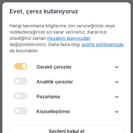
Evet, çerez kullanıyoruz
Hangi tanımlama bilgilerine izin vereceğinize veya
reddedeceğinize siz karar verirsiniz. Kararınızı
istediğiniz zaman
Hesabım alanınızdan
Menü
Giriş yap
Karşılaştırma
Favori Listesi
Sepet
değiştirebilirsiniz. Daha fazla bilgi
gizlilik politikamızda
da bulunabilir.
Gerekli çerezler
Analitik çerezler
Pazarlama
Kişiselleştirme
Seçileni kabul et