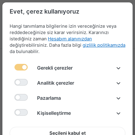
Evet, çerez kullanıyoruz
Hangi tanımlama bilgilerine izin vereceğinize veya
reddedeceğinize siz karar verirsiniz. Kararınızı
istediğiniz zaman
Hesabım alanınızdan
Menü
Giriş yap
Karşılaştırma
Favori Listesi
Sepet
değiştirebilirsiniz. Daha fazla bilgi
gizlilik politikamızda
da bulunabilir.
Gerekli çerezler
Analitik çerezler
Pazarlama
Kişiselleştirme
Seçileni kabul et