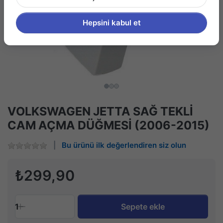
Hepsini kabul et
VOLKSWAGEN JETTA SAĞ TEKLİ
CAM AÇMA DÜĞMESİ (2006-2015)
Bu ürünü ilk değerlendiren siz olun
₺299,90
1
Sepete ekle