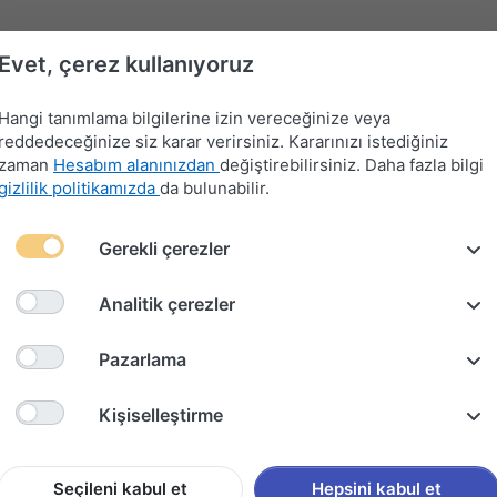
Evet, çerez kullanıyoruz
Hangi tanımlama bilgilerine izin vereceğinize veya
reddedeceğinize siz karar verirsiniz. Kararınızı istediğiniz
zaman
Hesabım alanınızdan
değiştirebilirsiniz. Daha fazla bilgi
gizlilik politikamızda
da bulunabilir.
Far-
Gerekli çerezler
Devre
Far
Sinyal-
Flaşör
Kontak
Merkezi
Kesici
Anahtarları
Silecek
Anahtarları
Anahtarları
Kilit
Kolu
Analitik çerezler
 DÜĞMESİ (2009-2013)
Pazarlama
VOLKSW
Kişiselleştirme
CAM AÇ
2013)
Seçileni kabul et
Hepsini kabul et