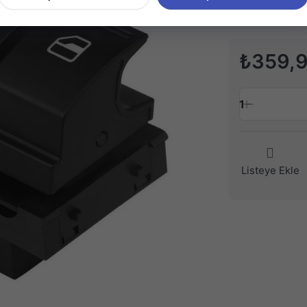
₺359,
1
Listeye Ekle