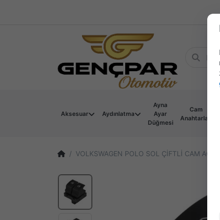
Ayna
Cam
Aksesuar
Aydınlatma
Ayar
Anahtarları
Düğmesi
VOLKSWAGEN POLO SOL ÇİFTLİ CAM AÇMA