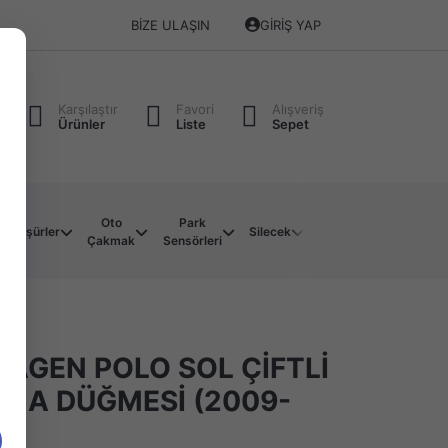
BIZE ULAŞIN
GIRIŞ YAP
Karşılaştır
Favori
Alışveriş
Ürünler
Liste
Sepet
Oto
Park
Soket
Su
Müşürler
Silecek
Çakmak
Sensörleri
Çeşitleri
Motoru
AGEN POLO SOL ÇİFTLİ
MA DÜĞMESİ (2009-