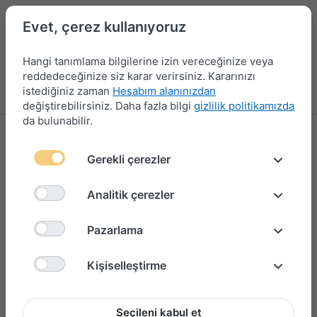
Evet, çerez kullanıyoruz
Hangi tanımlama bilgilerine izin vereceğinize veya
reddedeceğinize siz karar verirsiniz. Kararınızı
istediğiniz zaman
Hesabım alanınızdan
Menü
Giriş yap
Karşılaştırma
Favori Listesi
Sepet
değiştirebilirsiniz. Daha fazla bilgi
gizlilik politikamızda
da bulunabilir.
Gerekli çerezler
Analitik çerezler
Pazarlama
Kişiselleştirme
Seçileni kabul et