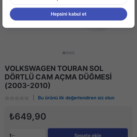
Hepsini kabul et
VOLKSWAGEN TOURAN SOL
DÖRTLÜ CAM AÇMA DÜĞMESİ
(2003-2010)
Bu ürünü ilk değerlendiren siz olun
₺649,90
1
Sepete ekle