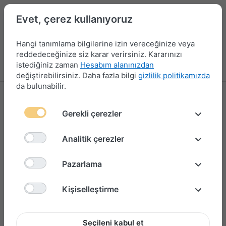
Evet, çerez kullanıyoruz
Hangi tanımlama bilgilerine izin vereceğinize veya
reddedeceğinize siz karar verirsiniz. Kararınızı
istediğiniz zaman
Hesabım alanınızdan
Menü
Giriş yap
Karşılaştırma
Favori Listesi
Sepet
değiştirebilirsiniz. Daha fazla bilgi
gizlilik politikamızda
da bulunabilir.
Gerekli çerezler
Analitik çerezler
Pazarlama
Kişiselleştirme
Seçileni kabul et