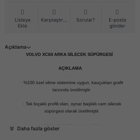
Listeye
Karşılaştırma
Sorular?
E-posta
Ekle
gönder
Açıklama
VOLVO XC60 ARKA SİLECEK SÜPÜRGESİ
AÇIKLAMA
·
· %100 özel silme sistemine uygun, kauçuktan grafit
tarzında üretilmiştir.
· Tek bıçaklı profili olan, oynar başlıklı cam silecek
süpürgesi olarak üretilmiştir.
· Kolay ve pratik montaj sağlar.
Daha fazla göster
· Mükemmel görüş açısı sağlar.