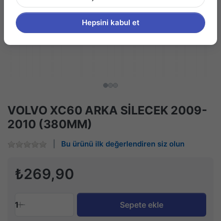
Hepsini kabul et
VOLVO XC60 ARKA SİLECEK 2009-
2010 (380MM)
Bu ürünü ilk değerlendiren siz olun
₺269,90
1
Sepete ekle