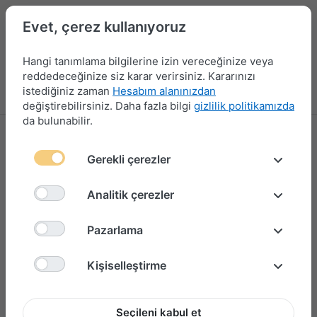
Evet, çerez kullanıyoruz
Hangi tanımlama bilgilerine izin vereceğinize veya
reddedeceğinize siz karar verirsiniz. Kararınızı
istediğiniz zaman
Hesabım alanınızdan
Menü
Giriş yap
Karşılaştırma
Favori Listesi
Sepet
değiştirebilirsiniz. Daha fazla bilgi
gizlilik politikamızda
da bulunabilir.
Gerekli çerezler
Analitik çerezler
Pazarlama
Kişiselleştirme
Seçileni kabul et