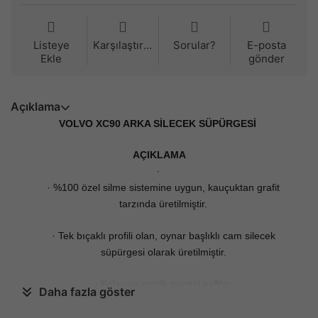
Listeye
Karşılaştırma
Sorular?
E-posta
Ekle
gönder
Açıklama
VOLVO XC90 ARKA SİLECEK SÜPÜRGESİ
AÇIKLAMA
·
· %100 özel silme sistemine uygun, kauçuktan grafit
tarzında üretilmiştir.
· Tek bıçaklı profili olan, oynar başlıklı cam silecek
süpürgesi olarak üretilmiştir.
· Kolay ve pratik montaj sağlar.
Daha fazla göster
· Mükemmel görüş açısı sağlar.