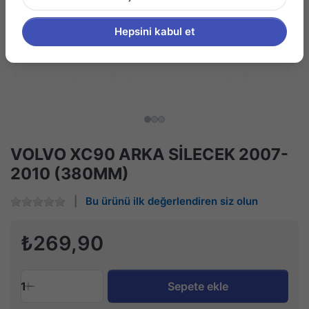
Hepsini kabul et
VOLVO XC90 ARKA SİLECEK 2007-
2010 (380MM)
Bu ürünü ilk değerlendiren siz olun
₺269,90
1
Sepete ekle